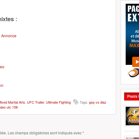
ixtes :
e Annonce
deo
nn
Posts
xed Martial Arts
,
UFC Trailer
,
Ultimate Fighting
Tags:
gsp vs diaz
ideo ufc 158
iée. Les champs obligatoires sont indiqués avec
*