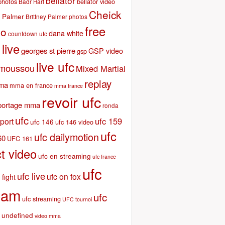
bellator
photos
bellator video
Badr Hari
Cheick
y Palmer
Brittney Palmer photos
free
go
dana white
countdown ufc
 live
georges st pierre
GSP video
gsp
live ufc
amoussou
Mixed Martial
replay
ma
mma en france
mma france
revoir ufc
portage mma
ronda
ufc
ufc 159
port
ufc 146
ufc 146 video
ufc
ufc dailymotion
60
UFC 161
ct video
ufc en streaming
ufc france
ufc
ufc live
ufc on fox
 fight
eam
ufc
ufc streaming
UFC tournoi
undefined
video mma