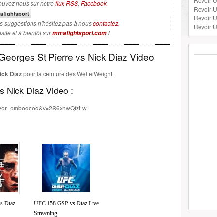
Revoir U
ouvez nous sur notre
flux RSS
,
Facebook
Revoir 
Revoir 
s suggestions n'hésitez pas à nous
contactez
.
Revoir U
isite et à bientôt sur
mmafightsport.com
!
eorges St Pierre vs Nick Diaz Video
ick Diaz
pour la ceinture des WelterWeight.
 Nick Diaz Video :
player_embedded&v=2S6xnwQfzLw
s Diaz
UFC 158 GSP vs Diaz Live
Streaming