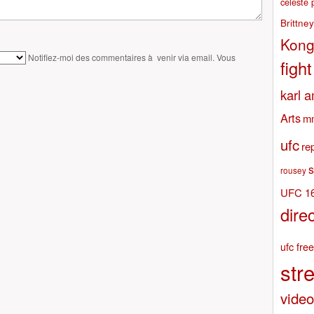
celeste 
Brittne
Kon
Notifiez-moi des commentaires à venir via email. Vous
fight
karl 
Arts
m
ufc
re
s
rousey
UFC 1
dire
ufc free
str
video