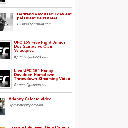
Bertrand Amoussou devient
président de l’IMMAF
By mmafightsport.com
UFC 155 Free Fight Junior
Dos Santos vs Cain
Velasquez
By mmafightsport.com
Live UFC 164 Harley-
Davidson Hometown
Throwdown Streaming Video
By mmafightsport.com
Arianny Celeste Video
By mmafightsport.com
Haywire Film avec Gina Carano