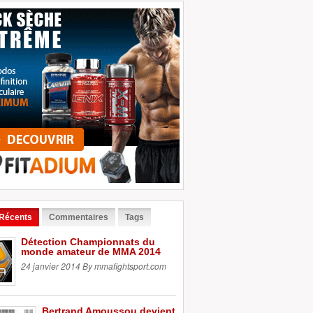
 Récents
Commentaires
Tags
Détection Championnats du
monde amateur de MMA 2014
24 janvier 2014 By mmafightsport.com
Bertrand Amoussou devient