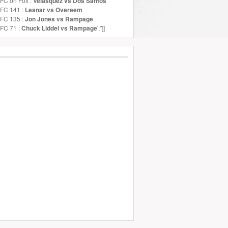
FC on Fox :
Velasquez vs Dos Santos
UFC 141 :
Lesnar vs Overeem
UFC 135 :
Jon Jones vs Rampage
FC 71 :
Chuck Liddel vs Rampage
','']]