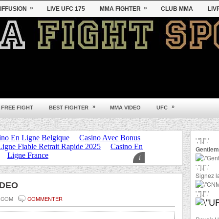
»
»
IFFUSION
LIVE UFC 175
MMA FIGHTER
CLUB MMA
LIV
»
»
 FREE FIGHT
BEST FIGHTER
MMA VIDEO
UFC
',''],['','
Gentlem
',''],['','
Signez la
IDEO
',''],['','
.COM
COMMENTER