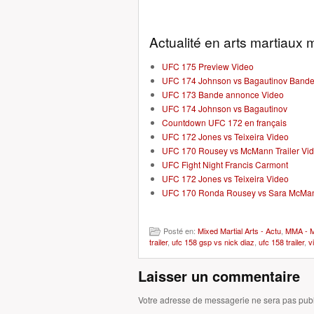
Actualité en arts martiaux m
UFC 175 Preview Video
UFC 174 Johnson vs Bagautinov Band
UFC 173 Bande annonce Video
UFC 174 Johnson vs Bagautinov
Countdown UFC 172 en français
UFC 172 Jones vs Teixeira Video
UFC 170 Rousey vs McMann Trailer Vi
UFC Fight Night Francis Carmont
UFC 172 Jones vs Teixeira Video
UFC 170 Ronda Rousey vs Sara McMa
Posté en:
Mixed Martial Arts - Actu
,
MMA - Mi
trailer
,
ufc 158 gsp vs nick diaz
,
ufc 158 trailer
,
v
Laisser un commentaire
Votre adresse de messagerie ne sera pas publ