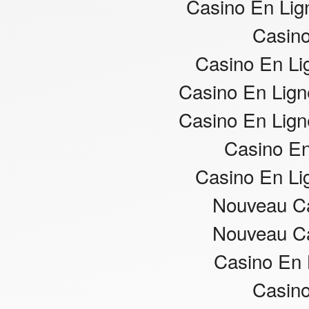
Casino En Lig
Casino
Casino En Li
Casino En Ligne
Casino En Ligne
Casino En
Casino En Li
Nouveau Ca
Nouveau Ca
Casino En 
Casino