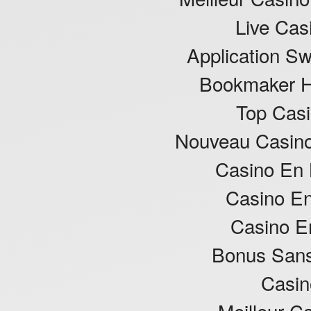
Live Cas
Application S
Bookmaker Ho
Top Casi
Nouveau Casino
Casino En 
Casino En
Casino E
Bonus Sans
Casin