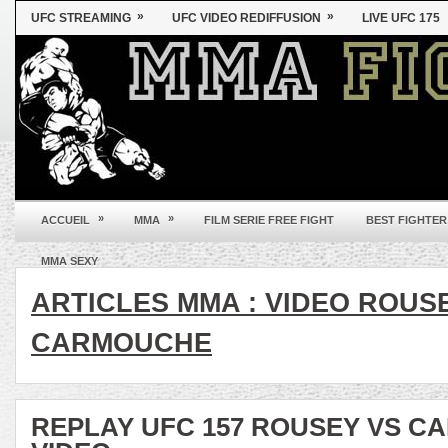
»
»
UFC STREAMING
UFC VIDEO REDIFFUSION
LIVE UFC 175
»
»
ACCUEIL
MMA
FILM SERIE FREE FIGHT
BEST FIGHTER
MMA SEXY
ARTICLES MMA :
VIDEO ROUS
CARMOUCHE
REPLAY UFC 157 ROUSEY VS 