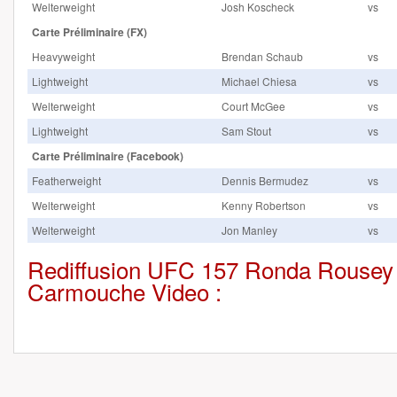
Welterweight
Josh Koscheck
vs
Carte Préliminaire (FX)
Heavyweight
Brendan Schaub
vs
Lightweight
Michael Chiesa
vs
Welterweight
Court McGee
vs
Lightweight
Sam Stout
vs
Carte Préliminaire (Facebook)
Featherweight
Dennis Bermudez
vs
Welterweight
Kenny Robertson
vs
Welterweight
Jon Manley
vs
Rediffusion UFC 157 Ronda Rousey 
Carmouche Video :