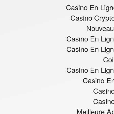
Casino En Ligne
Casino Crypt
Nouveau
Casino En Lign
Casino En Lign
Coi
Casino En Lign
Casino En
Casino
Casino
Meilleure Ap