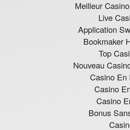
Meilleur Casino
Live Cas
Application S
Bookmaker Ho
Top Casi
Nouveau Casino
Casino En 
Casino En
Casino E
Bonus Sans
Casin