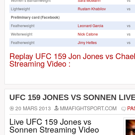
Women’s Bantamweight
Sara McMann
vs
Lightweight
Rustam Khabilov
vs
Preliminary card (Facebook)
Featherweight
Leonard Garcia
vs
Welterweight
Nick Catone
vs
Featherweight
Jimy Hettes
vs
Replay UFC 159 Jon Jones vs Chae
Streaming Video :
UFC 159 JONES VS SONNEN LIV
20 MARS 2013
MMAFIGHTSPORT.COM
PA
Live UFC 159 Jones vs
Sonnen Streaming Video