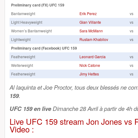
Preliminary card (FX) UFC 159
Bantamweight
Erik Perez
vs
Light Heavyweight
Gian Villante
vs
Women’s Bantamweight
Sara McMann
vs
Lightweight
Rustam Khabilov
vs
Preliminary card (Facebook) UFC 159
Featherweight
Leonard Garcia
vs
Welterweight
Nick Catone
vs
Featherweight
Jimy Hettes
vs
Al Iaquinta et Joe Proctor, tous deux blessés ne com
159
.
UFC 159 en live
Dimanche 28 Avril à partir de 4h d
Live UFC 159 stream Jon Jones vs 
Video :