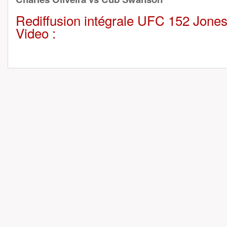
Rediffusion intégrale UFC 152 Jones
Video :