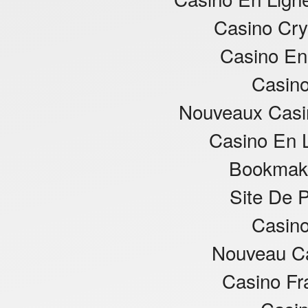
Casino Cr
Casino En
Casino
Nouveaux Casi
Casino En 
Bookmake
Site De P
Casino
Nouveau Ca
Casino Fr