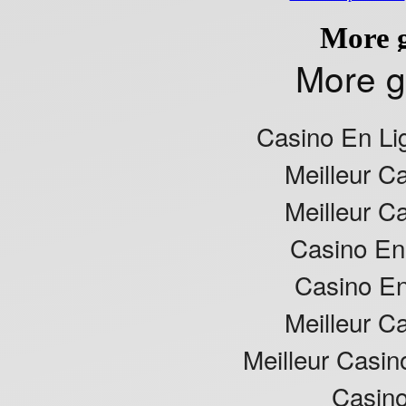
More g
Casino En Li
Meilleur C
Meilleur C
Casino En
Casino En
Meilleur C
Meilleur Casin
Casino