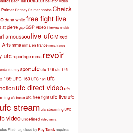
bellator
photos
bellator video
Badr Hari
Cheick
y Palmer
Brittney Palmer photos
free fight live
go
dana white
 st pierre
GSP video
gsp
interview cheick
live ufc
arl amoussou
Mixed
l Arts
mma
mma en france
mma france
revoir
y ufc
reportage mma
ufc
sport
ufc 146
ufc 146
onda rousey
ufc
fc 159
UFC 160
UFC 161
ufc direct video
motion
ufc
ufc live
ufc
aming
ufc free fight
ufc france
ufc stream
ufc streaming
UFC
fc video
undefined
video mma
lus Flash tag cloud by
Roy Tanck
requires