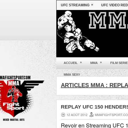
»
UFC STREAMING
UFC VIDEO RED
»
»
ACCUEIL
MMA
FILM SERIE
MMA SEXY
Pariez en ligne sur la
Coupe du monde 2014
ARTICLES MMA :
REPLA
REPLAY UFC 150 HENDER
12 AOÛT 2012
MMAFIGHTSPORT.C
Revoir en Streaming UFC 