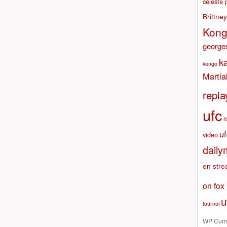
celeste 
Brittne
Kon
georges
k
kongo
Martia
repla
ufc
r
u
video
daily
en stre
on fox
u
tournoi
WP Cumu