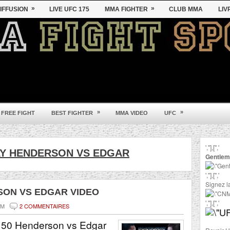
»
»
IFFUSION
LIVE UFC 175
MMA FIGHTER
CLUB MMA
LIV
»
»
 FREE FIGHT
BEST FIGHTER
MMA VIDEO
UFC
',''],['','
au Brésil !
Y HENDERSON VS EDGAR
Gentlem
',''],['','
Signez la
SON VS EDGAR VIDEO
',''],['','
OM
2 COMMENTAIRES
150 Henderson vs Edgar