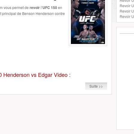
Revoir U
Revoir 
om vous permet de
revoir
l’
UFC 150
en
Revoir 
at principal de Benson Henderson contre
Revoir U
50 Henderson vs Edgar Video :
Suite >>