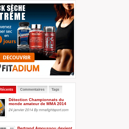
 Récents
Commentaires
Tags
Détection Championnats du
monde amateur de MMA 2014
24 janvier 2014 By mmafightsport.com
Bertrand Amoussou devient