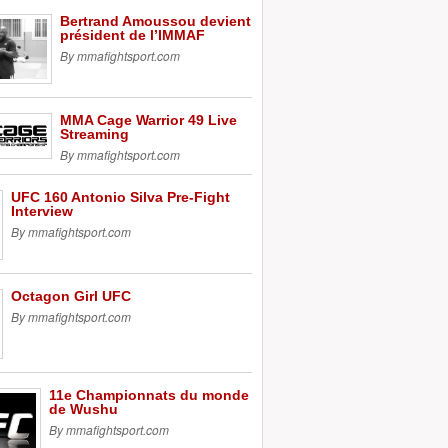
Bertrand Amoussou devient
président de l’IMMAF
By mmafightsport.com
MMA Cage Warrior 49 Live
Streaming
By mmafightsport.com
UFC 160 Antonio Silva Pre-Fight
Interview
By mmafightsport.com
Octagon Girl UFC
By mmafightsport.com
11e Championnats du monde
de Wushu
By mmafightsport.com