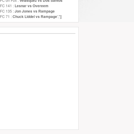
FC on Fox :
Velasquez vs Dos Santos
UFC 141 :
Lesnar vs Overeem
UFC 135 :
Jon Jones vs Rampage
FC 71 :
Chuck Liddel vs Rampage
','']]