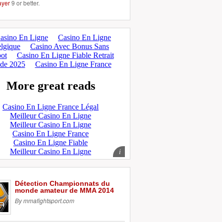
ayer
9 or better.
Détection Championnats du
monde amateur de MMA 2014
By mmafightsport.com