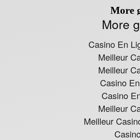
More g
Casino En Li
Meilleur C
Meilleur C
Casino En
Casino En
Meilleur C
Meilleur Casin
Casino