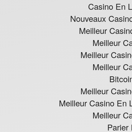
Casino En L
Nouveaux Casino
Meilleur Casin
Meilleur C
Meilleur Casin
Meilleur C
Bitcoi
Meilleur Casin
Meilleur Casino En 
Meilleur C
Parier