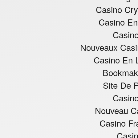
Casino Cr
Casino En
Casino
Nouveaux Casi
Casino En 
Bookmake
Site De P
Casino
Nouveau Ca
Casino Fr
Casin