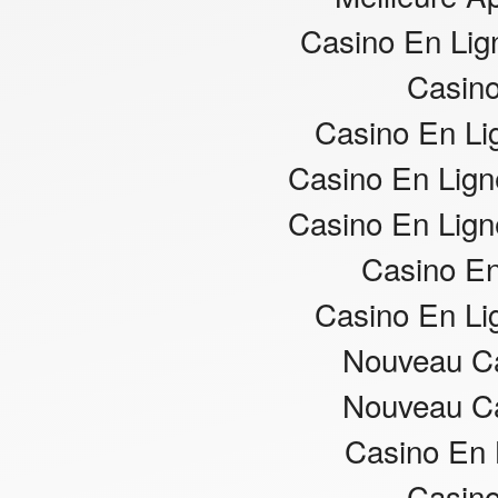
Casino En Lig
Casino
Casino En Li
Casino En Ligne
Casino En Ligne
Casino En
Casino En Li
Nouveau Ca
Nouveau Ca
Casino En 
Casino