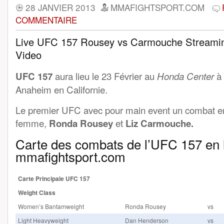
28 JANVIER 2013
MMAFIGHTSPORT.COM
COMMENTAIRE
Live UFC 157 Rousey vs Carmouche Streami
Video
UFC 157
aura lieu le 23 Février au
Honda Center
à
Anaheim en Californie.
Le premier UFC avec pour main event un combat e
femme,
Ronda Rousey
et
Liz Carmouche.
Carte des combats de l’UFC 157 en l
mmafightsport.com
Carte Principale UFC 157
Weight Class
Women’s Bantamweight
Ronda Rousey
vs
Light Heavyweight
Dan Henderson
vs