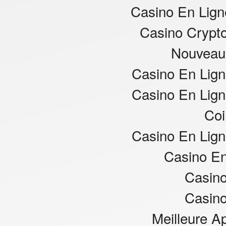
Casino En Ligne
Casino Crypt
Nouveau
Casino En Lign
Casino En Lign
Coi
Casino En Lign
Casino En
Casino
Casino
Meilleure Ap