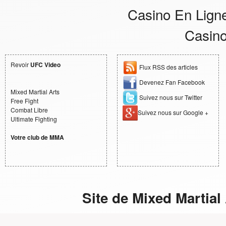
Casino En Ligne
Casino
Revoir
UFC Video
Flux RSS des articles
Devenez Fan Facebook
Mixed Martial Arts
Suivez nous sur Twitter
Free Fight
Combat Libre
Suivez nous sur Google +
Ultimate Fighting
Votre club de MMA
Site de Mixed Martial