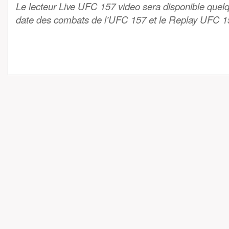
Le lecteur Live UFC 157 video sera disponible quelq
date des combats de l’UFC 157 et le Replay UFC 1