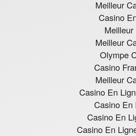
Meilleur C
Casino En
Meilleur
Meilleur C
Olympe C
Casino Fra
Meilleur C
Casino En Lign
Casino En 
Casino En L
Casino En Ligne