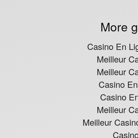
More g
Casino En Li
Meilleur C
Meilleur C
Casino En
Casino En
Meilleur C
Meilleur Casin
Casino