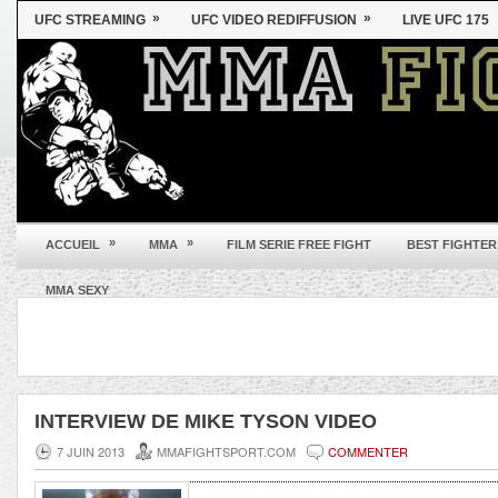
»
»
UFC STREAMING
UFC VIDEO REDIFFUSION
LIVE UFC 175
»
»
ACCUEIL
MMA
FILM SERIE FREE FIGHT
BEST FIGHTER
MMA SEXY
INTERVIEW DE MIKE TYSON VIDEO
7 JUIN 2013
MMAFIGHTSPORT.COM
COMMENTER