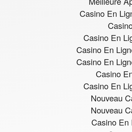
Meilleure Ap
Casino En Lig
Casino
Casino En Li
Casino En Ligne
Casino En Ligne
Casino En
Casino En Li
Nouveau Ca
Nouveau Ca
Casino En 