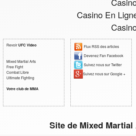
Casino
Casino En Ligne
Casino
Revoir
UFC Video
Flux RSS des articles
Devenez Fan Facebook
Mixed Martial Arts
Suivez nous sur Twitter
Free Fight
Combat Libre
Suivez nous sur Google +
Ultimate Fighting
Votre club de MMA
Site de Mixed Martial