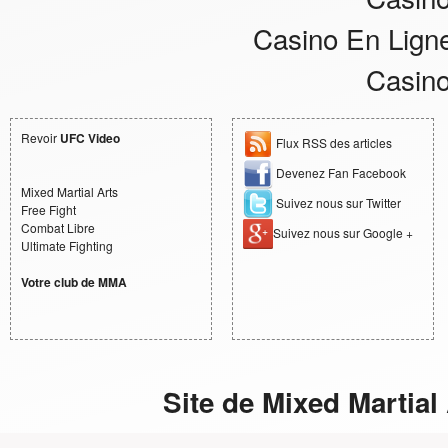
Casino En Ligne
Casino
Revoir
UFC Video
Flux RSS des articles
Devenez Fan Facebook
Mixed Martial Arts
Suivez nous sur Twitter
Free Fight
Combat Libre
Suivez nous sur Google +
Ultimate Fighting
Votre club de MMA
Site de Mixed Martial