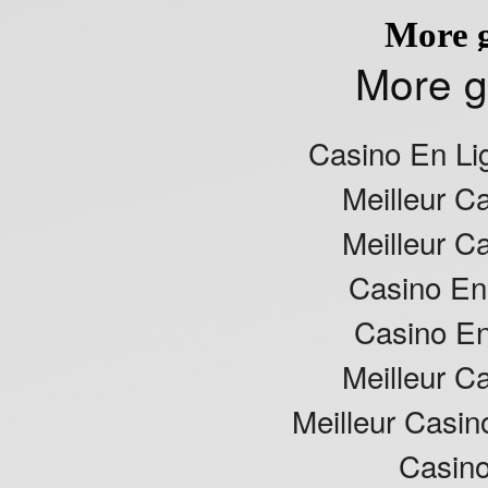
More g
Casino En Li
Meilleur C
Meilleur C
Casino En
Casino En
Meilleur C
Meilleur Casin
Casino