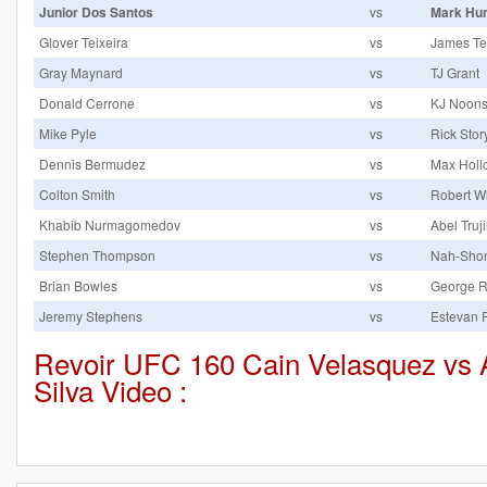
Junior Dos Santos
vs
Mark Hu
Glover Teixeira
vs
James T
Gray Maynard
vs
TJ Grant
Donald Cerrone
vs
KJ Noon
Mike Pyle
vs
Rick Stor
Dennis Bermudez
vs
Max Holl
Colton Smith
vs
Robert Wh
Khabib Nurmagomedov
vs
Abel Truji
Stephen Thompson
vs
Nah-Shon
Brian Bowles
vs
George 
Jeremy Stephens
vs
Estevan 
Revoir UFC 160 Cain Velasquez vs A
Silva Video :