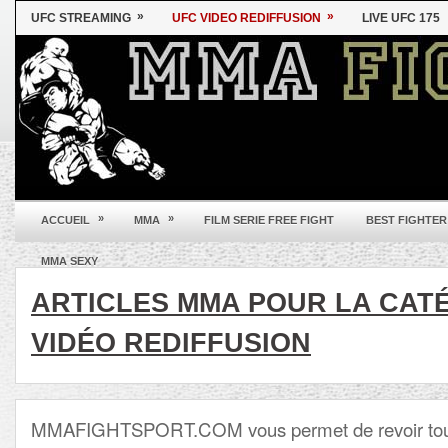
»
»
UFC STREAMING
UFC VIDEO REDIFFUSION
LIVE UFC 175
»
»
ACCUEIL
MMA
FILM SERIE FREE FIGHT
BEST FIGHTER
MMA SEXY
ARTICLES MMA POUR LA CAT
VIDÉO REDIFFUSION
MMAFIGHTSPORT.COM vous permet de revoir tou