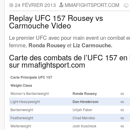
24 FÉVRIER 2013
MMAFIGHTSPORT.COM
Replay UFC 157 Rousey vs
Carmouche Video
Le premier UFC avec pour main event un combat e
femme,
Ronda Rousey
et
Liz Carmouche.
Carte des combats de l’UFC 157 en 
sur mmafightsport.com
Carte Principale UFC 157
Weight Class
Women’s Bantamweight
Ronda Rousey
vs
Light Heavyweight
Dan Henderson
vs
Bantamweight
Urijah Faber
vs
Featherweight
Chad Mendes
vs
Welterweight
Josh Koscheck
vs