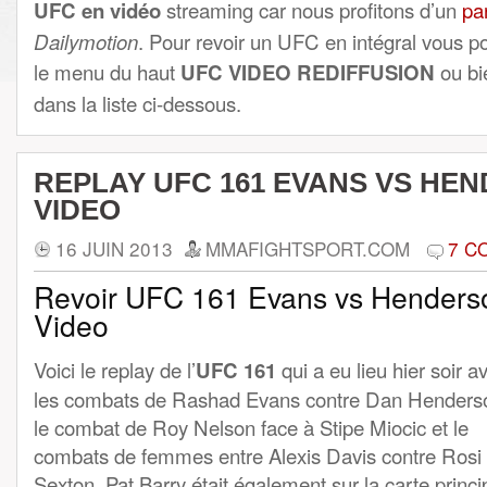
UFC en vidéo
streaming car nous profitons d’un
pa
Dailymotion
. Pour revoir un UFC en intégral vous 
le menu du haut
UFC VIDEO REDIFFUSION
ou bie
dans la liste ci-dessous.
REPLAY UFC 161 EVANS VS HE
VIDEO
16 JUIN 2013
MMAFIGHTSPORT.COM
7 C
Revoir UFC 161 Evans vs Henders
Video
Voici le replay de l’
UFC 161
qui a eu lieu hier soir a
les combats de Rashad Evans contre Dan Henders
le combat de Roy Nelson face à Stipe Miocic et le
combats de femmes entre Alexis Davis contre Rosi
Sexton. Pat Barry était également sur la carte princi