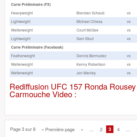
Carte Préliminaire (FX)
Heavyweight
Brendan Schaub
vs
Lightweight
Michael Chiesa
vs
Welterweight
Court McGee
vs
Lightweight
Sam Stout
vs
Carte Préliminaire (Facebook)
Featherweight
Dennis Bermudez
vs
Welterweight
Kenny Robertson
vs
Welterweight
Jon Manley
vs
Rediffusion UFC 157 Ronda Rousey 
Carmouche Video :
Page 3 sur 8
3
« Première page
«
…
2
4
…