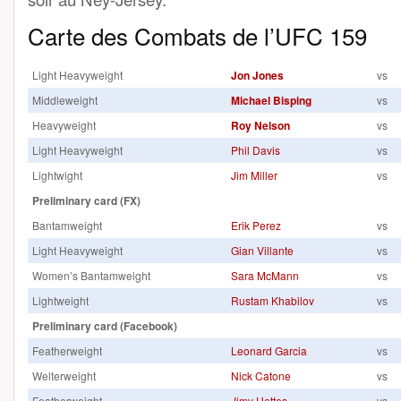
Carte des Combats de l’UFC 159
Light Heavyweight
Jon Jones
vs
Middleweight
Michael Bisping
vs
Heavyweight
Roy Nelson
vs
Light Heavyweight
Phil Davis
vs
Lightwight
Jim Miller
vs
Preliminary card (FX)
Bantamweight
Erik Perez
vs
Light Heavyweight
Gian Villante
vs
Women’s Bantamweight
Sara McMann
vs
Lightweight
Rustam Khabilov
vs
Preliminary card (Facebook)
Featherweight
Leonard Garcia
vs
Welterweight
Nick Catone
vs
Featherweight
Jimy Hettes
vs