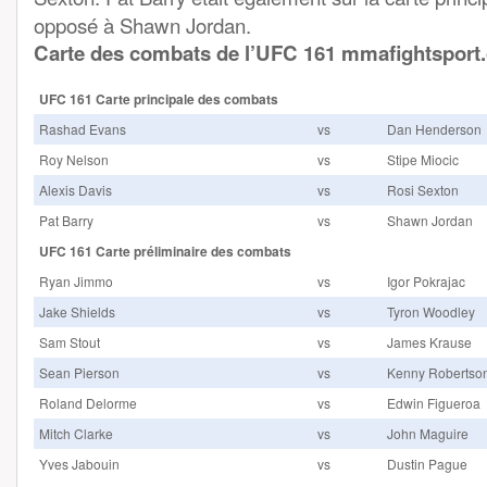
opposé à Shawn Jordan.
Carte des combats de l’UFC 161 mmafightsport
UFC 161 Carte principale des combats
Rashad Evans
vs
Dan Henderson
Roy Nelson
vs
Stipe Miocic
Alexis Davis
vs
Rosi Sexton
Pat Barry
vs
Shawn Jordan
UFC 161 Carte préliminaire des combats
Ryan Jimmo
vs
Igor Pokrajac
Jake Shields
vs
Tyron Woodley
Sam Stout
vs
James Krause
Sean Pierson
vs
Kenny Robertso
Roland Delorme
vs
Edwin Figueroa
Mitch Clarke
vs
John Maguire
Yves Jabouin
vs
Dustin Pague