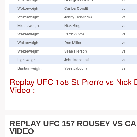
Welterweight
Carlos Condit
vs
Welterweight
Johny Hendricks
vs
Middleweight
Nick Ring
vs
Welterweight
Patrick Côté
vs
Welterweight
Dan Miller
vs
Welterweight
Sean Pierson
vs
Lightweight
John Makdessi
vs
Bantamweight
Yves Jabouin
vs
Replay UFC 158 St-Pierre vs Nick 
Video :
REPLAY UFC 157 ROUSEY VS 
VIDEO